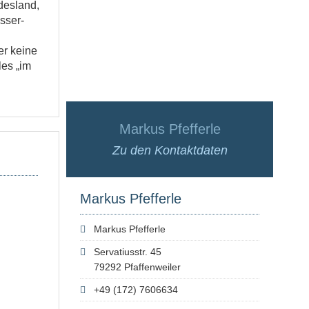
desland,
sser-
er keine
les „im
Markus Pfefferle
Zu den Kontaktdaten
Markus Pfefferle
Markus Pfefferle
Servatiusstr. 45
79292 Pfaffenweiler
+49 (172) 7606634