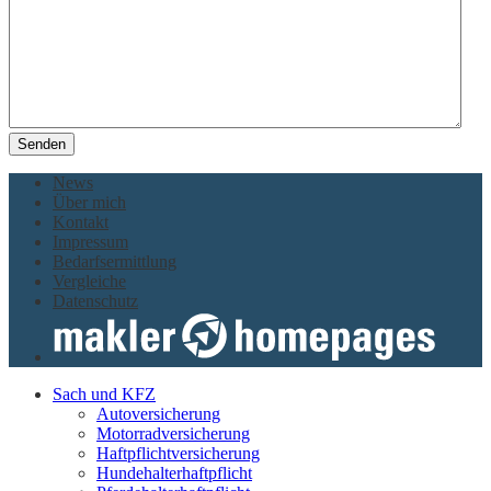
Senden
News
Über mich
Kontakt
Impressum
Bedarfsermittlung
Vergleiche
Datenschutz
Sach und KFZ
Autoversicherung
Motorradversicherung
Haftpflichtversicherung
Hundehalterhaftpflicht