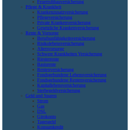
Feuerrohbauversicherung
Pflege & Krankheit
Krankenzusatzversicherung
Pflegeversicherung
Private Krankenversicherung
Gesetzliche Krankenversicherung
Rente & Vorsorge
Berufs­unfähigkeitsversicherung
Risikolebensversicherung
Altersvorsorge
Schwere Krankheiten Versicherung
Riesterrente
Basisrente
Rentenversicherung
Fondsgebundene Lebensversicherung
Fondsgebundene Rentenversicherung
Kapitallebensversicherung
Sterbegeldversicherung
Geld und Sparen
Strom
Gas
DSL
Girokonto
Tagesgeld
Konsumkredit