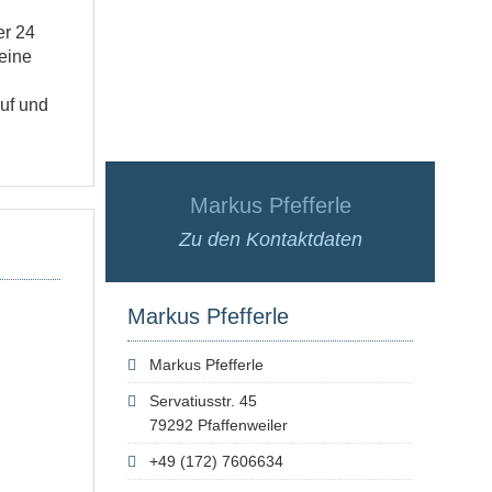
er 24
 eine
uf und
Markus Pfefferle
Zu den Kontaktdaten
Markus Pfefferle
Markus Pfefferle
Servatiusstr. 45
79292 Pfaffenweiler
+49 (172) 7606634