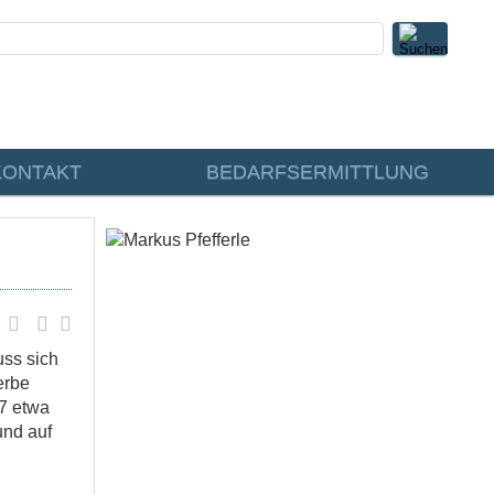
KONTAKT
BEDARFSERMITTLUNG
uss sich
erbe
17 etwa
und auf