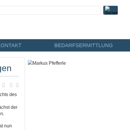
KONTAKT
BEDARFSERMITTLUNG
gen
chts des
chst der
n.
at nun