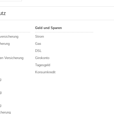
utz
Geld und Sparen
sversicherung
Strom
cherung
Gas
DSL
en Versicherung
Girokonto
Tagesgeld
Konsumkredit
g
g
g
cherung