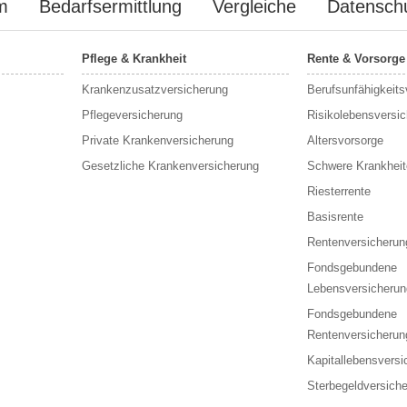
m
Bedarfsermittlung
Vergleiche
Datensch
Pflege & Krankheit
Rente & Vorsorge
Krankenzusatzversicherung
Berufs­unfähigkeit
Pflegeversicherung
Risikolebensversi
Private Krankenversicherung
Altersvorsorge
Gesetzliche Krankenversicherung
Schwere Krankheit
Riesterrente
Basisrente
Rentenversicherun
Fondsgebundene
Lebensversicherun
Fondsgebundene
Rentenversicherun
Kapitallebensversi
Sterbegeldversich